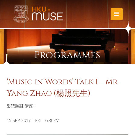
Programmes
‘Music in Words’ Talk I – Mr.
Yang Zhao (楊照先生)
樂語融融 講座 I
15 SEP 2017 | FRI | 6:30PM