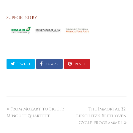
Supported by
Tweet
Share
Pin It
From Mozart to Ligeti:
The Immortal 32:
Minguet Quartett
Lifschitz’s Beethoven
Cycle Programme I