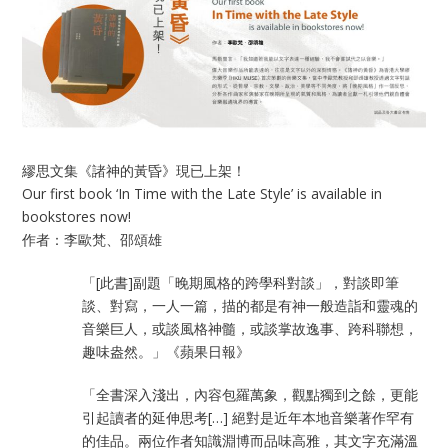
繆思文集《諸神的黃昏》現已上架！
Our first book ‘In Time with the Late Style’ is available in
bookstores now!
作者：李歐梵、邵頌雄
「[此書]副題「晚期風格的跨學科對談」，對談即筆
談、對寫，一人一篇，描的都是有神一般造詣和靈魂的
音樂巨人，或談風格神髓，或談掌故逸事、跨科聯想，
趣味盎然。」《蘋果日報》
「全書深入淺出，內容包羅萬象，觀點獨到之餘，更能
引起讀者的延伸思考[…] 絕對是近年本地音樂著作罕有
的佳品。兩位作者知識淵博而品味高雅，其文字充滿溫