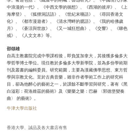
中浪漫的一代》、《中西文學的徊想》、《西湖的彼岸》、《上
海摩登》、《狐狸洞話語》、《世紀末囈語》、《尋回香港文
化》、《都市漫遊者》、《清水灣畔的臆語》、《我的哈佛歲
月》、《蒼涼與世故》、《又一城狂想曲》、《交響》、《睇色
戒》、《人文文本》等。
邵頌雄
自高主教書院完成中學課程後，即負笈加拿大，其後獲多倫多大
學哲學博士學位。現任教於多倫多大學新學院，並為多份學術期
刊及叢書的編輯委員。研究範圍，主要為漢藏佛學思想、東方哲
學與宗教文化。至於古典音樂，雖非作者學術工作上的研究科
目，卻為他醉心的藝術之一，於課餘不斷學習與研究，著有《黑
白溢彩：荷洛維茲的藝術》及《樂樂之樂：巴赫 〈郭德堡變奏
曲〉 的藝術》。
牛津大學出版社
香港大學、誠品及各大書店有售