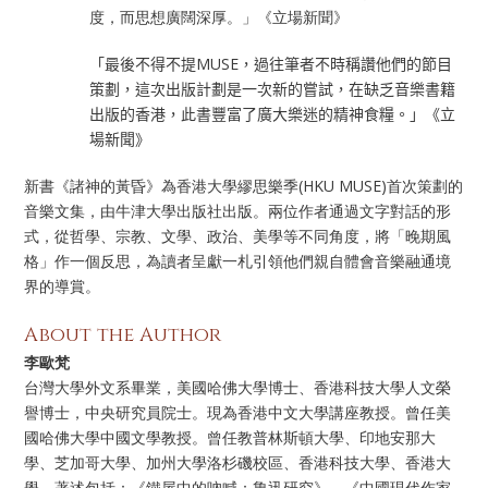
度，而思想廣闊深厚。」《立場新聞》
「最後不得不提
MUSE
，過往筆者不時稱讚他們的節目
策劃，這次出版計劃是一次新的嘗試，在缺乏音樂書籍
出版的香港，此書豐富了廣大樂迷的精神食糧。」《立
場新聞》
新書《諸神的黃昏》為香港大學繆思樂季(HKU MUSE)首次策劃的
音樂文集，由牛津大學出版社出版。兩位作者通過文字對話的形
式，從哲學、宗教、文學、政治、美學等不同角度，將「晚期風
格」作一個反思，為讀者呈獻一札引領他們親自體會音樂融通境
界的導賞。
About the Author
李歐梵
台灣大學外文系畢業，美國哈佛大學博士、香港科技大學人文榮
譽博士，中央研究員院士。現為香港中文大學講座教授。曾任美
國哈佛大學中國文學教授。曾任教普林斯頓大學、印地安那大
學、芝加哥大學、加州大學洛杉磯校區、香港科技大學、香港大
學。著述包括：《鐵屋中的吶喊：魯迅研究》、《中國現代作家