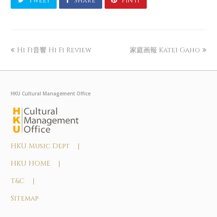
Tweet
Share
Pin It
Hi Fi音響 Hi Fi Review
家庭画報 Katei Gaho
HKU Cultural Management Office
HKU Music Dept |
HKU HOME |
T&C |
Sitemap