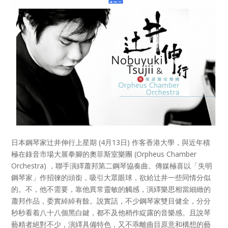
日本鋼琴家辻井伸行上星期 (4月13日) 作客香港大學，與近年積
極在錄音市場大展拳腳的奧菲斯室樂團 (Orpheus Chamber
Orchestra) ，聯手演繹蕭邦第二鋼琴協奏曲。傳媒極喜以「失明
鋼琴家」作招徠的頭銜，吸引大眾眼球，欲給辻井一些同情分似
的。不，他不需要，靠他異常靈敏的觸感，演繹樂思相當細緻的
蕭邦作品，委實綽綽有餘。說實話，不少鋼琴家雙目健全，分分
秒秒看着八十八個黑白鍵，都不及他稍作綻露的音樂感。且說琴
藝精者絕對不少，演繹具備特色，又不乖離曲目原意和構想的藝