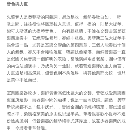
音色與力度
先聲奪人是奧菲斯的同義詞，易放易收，氣勢吞吐自如，一呼一
吸之間，往往很快將聽眾拉入意境。值得一提的，則是大提琴。
柴可夫斯基的大提琴音色，一向有點粗獷，不論在交響曲還是弦
樂四重奏中，它總帶點暴烈，卻絕非粗糙。奧菲斯三位大提琴手
很會這一點，尤其是室樂交響曲的第四樂章，三個人能奏出十個
人的氣氛，卻又不會犧牲溫度，猶顯技藝精湛。而銅管樂器一直
是俄國民族音樂一個鮮明的表徵，當晚演繹兩首老柴，團中僅有
的兩位法國號手，乃成為另一焦點。就着營造樂隊的重力而言，
力度還是相當滿意，但音色則不夠溫厚，與其他樂部比較，也只
是美中不足而已。
室樂團樂器較少，樂師質素高低比龐大的交響、管弦或愛樂樂團
更無所遁形，而器樂中間的融和，也是一面照妖鏡。顯然，奧菲
斯統統都不是「鏡中妖邪」，皆因全團的準繩和穩定，都已達國
際水準，榮獲格萊美的原由也思過半矣。筆者很喜歡小提琴不過
份陰柔脆弱，低音樂器的鋪墊絕非尤其厚重，故甚少器樂間的競
爭，令聽者非常舒適。