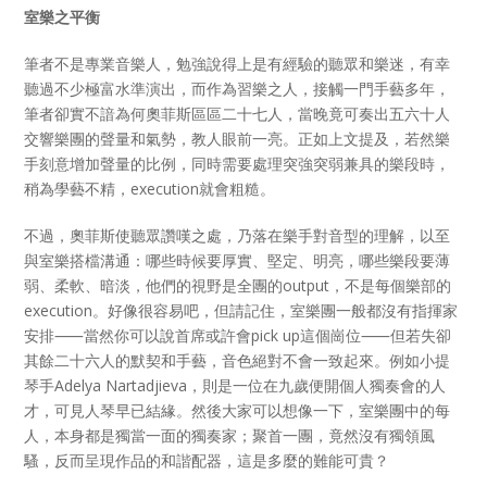
室樂之平衡
筆者不是專業音樂人，勉強說得上是有經驗的聽眾和樂迷，有幸
聽過不少極富水準演出，而作為習樂之人，接觸一門手藝多年，
筆者卻實不諳為何奧菲斯區區二十七人，當晚竟可奏出五六十人
交響樂團的聲量和氣勢，教人眼前一亮。正如上文提及，若然樂
手刻意增加聲量的比例，同時需要處理突強突弱兼具的樂段時，
稍為學藝不精，execution就會粗糙。
不過，奧菲斯使聽眾讚嘆之處，乃落在樂手對音型的理解，以至
與室樂搭檔溝通：哪些時候要厚實、堅定、明亮，哪些樂段要薄
弱、柔軟、暗淡，他們的視野是全團的output，不是每個樂部的
execution。好像很容易吧，但請記住，室樂團一般都沒有指揮家
安排⸺當然你可以說首席或許會pick up這個崗位⸺但若失卻
其餘二十六人的默契和手藝，音色絕對不會一致起來。例如小提
琴手Adelya Nartadjieva，則是一位在九歲便開個人獨奏會的人
才，可見人琴早已結緣。然後大家可以想像一下，室樂團中的每
人，本身都是獨當一面的獨奏家；聚首一團，竟然沒有獨領風
騷，反而呈現作品的和諧配器，這是多麼的難能可貴？