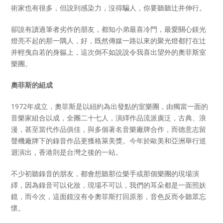
術家也有很多，但說到感染力，沒得騙人，你要聽聽辻井伸行。
卻說有讀過筆者劣作的朋友，都知小弟最喜冷門，最愛關心鎂光
燈亮不起的那一隅人，好，既然傳媒一路以來的聚光燈都打在辻
井輕曳自若的身軀上，這次倒不如說說令我喜出望外的奧菲斯室
樂團。
奧菲斯的組成
1972年成立，奧菲斯是以紐約為出發點的室樂團，由獨當一面的
音樂家組合以成，全團二十七人，演繹作品流派廣泛，古典、浪
漫，甚至當代作品俱佳，與多個著名音樂廠牌合作，而德意志留
聲機廠牌下的錄音作品更獲格萊美獎。今年於歐美和亞洲舉行巡
迴演出，香港則是台灣之後的一站。
不少初聽錄音的朋友，都會想聽那位樂手或那個樂團的現場演
繹，因為錄音可以化妝，現場不可以，我們的耳朵都是一面照妖
鏡，而今次，這面鏡沒有令奧菲斯打回原形，音色反而令聽眾忘
懷。