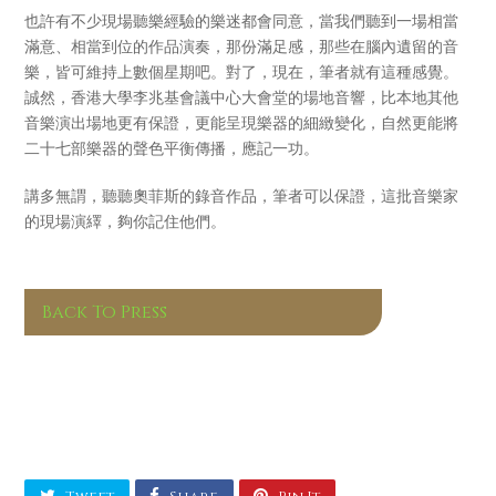
也許有不少現場聽樂經驗的樂迷都會同意，當我們聽到一場相當
滿意、相當到位的作品演奏，那份滿足感，那些在腦內遺留的音
樂，皆可維持上數個星期吧。對了，現在，筆者就有這種感覺。
誠然，香港大學李兆基會議中心大會堂的場地音響，比本地其他
音樂演出場地更有保證，更能呈現樂器的細緻變化，自然更能將
二十七部樂器的聲色平衡傳播，應記一功。
講多無謂，聽聽奧菲斯的錄音作品，筆者可以保證，這批音樂家
的現場演繹，夠你記住他們。
Back To Press