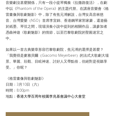
音樂劇沒甚麼關係，只有一段小提琴獨奏《拉撒路復活》，在劇
中以《Phantom of the Opera》的主題代替。在講座音樂會《格
雷畫像與歌劇魅影》中，除了有焦元溥解說，台灣女高音林慈
音、台灣愛樂（NSO）首席李宜錦、香港鋼琴家郭家豪，還遊藝
於紙墨、琴弦之間，現場演奏小說中提到的相關作品，讓參加者
憑曲神遊《歌劇魅影》的情節，以至巴黎歌劇院的聖殿迷宮之
中。
如果以一首古典樂章形容巴黎歌劇院，焦元溥的選擇是甚麼？
「我覺得是麥雅貝爾（Giacomo Meyerbeer）的法式大歌劇大場
景。華麗、壯觀、目眩神迷、討好人又帶點俗，但絕對是視聽享
受。」你呢？
《格雷畫像與歌劇魅影》
​日期：3月10日（六）
時間：8:00pm
地點：
香港大學百周年校園李兆基會議中心大會堂