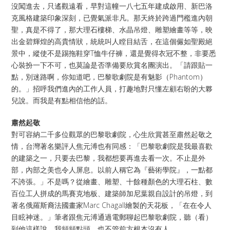
沒闖進去，只遙觀遠看，早對這幢一八七五年建成啟用、新巴洛
克風格建築印象深刻，已覺氣派非凡。那天終於跨過門檻進內朝
聖，真是不得了，那大理石樓梯、水晶吊燈、雕塑繪畫等等，映
出金碧輝煌的高貴情狀，統統叫人瞠目結舌，在這個儼如聖殿絕
景中，縱使不是踢拖鞋穿T恤牛仔褲，還是覺得衣冠不整，非要悉
心裝扮一下不可，也莫論是否準備要欣賞名團演出。「請跟貼一
點，別迷路啊，你知道吧，巴黎歌劇院是有魅影（Phantom）
的。」招呼我們進內的工作人員，打趣地對只懂左顧右盼的大夥
兒說。而我是有點相信他的話。
肅然起敬
對可容納二千多位觀眾的巴黎歌劇院，心生欣賞甚至肅然起敬之
情，台灣著名樂評人焦元溥也有同感：「巴黎歌劇院是我最喜歡
的建築之一，只要去巴黎，我都想要再進去看一次。不止是外
部，內部之美也令人屏息。以前人稱它為『藝術學院』，一點都
不誇張。」不是嗎？從繪畫、雕塑、十餘種顏色的大理石柱、數
百位工人拼成的馬賽克地板、建築師加尼葉親自設計的吊燈，到
著名俄羅斯裔法國畫家Marc Chagall繪製的天花板，「在在令人
目眩神迷。」筆者跟焦元溥通過電郵聊起巴黎歌劇院，聽（看）
到他這樣說，我頻頻點頭，也不管前方根本沒有人。