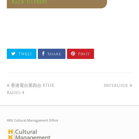
Back To Press
Tweet
Share
Pin It
香港電台第四台 RTHK
Interlude
Radio 4
HKU Cultural Management Office