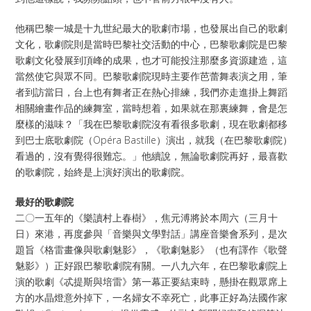
他稱巴黎一城是十九世紀最大的歌劇市場，也發展出自己的歌劇
文化，歌劇院則是當時巴黎社交活動的中心，巴黎歌劇院是巴黎
歌劇文化發展到頂峰的成果，也才可能投注那麼多資源建造，這
當然使它與眾不同。巴黎歌劇院現時主要作芭蕾舞表演之用，筆
者到訪當日，台上也有舞者正在熱心排練，我們亦走進掛上舞蹈
相關繪畫作品的練舞室，當時想着，如果就在那裏練舞，會是怎
麼樣的滋味？「我在巴黎歌劇院沒有看很多歌劇，現在歌劇都移
到巴士底歌劇院（Opéra Bastille）演出，就我（在巴黎歌劇院）
看過的，沒有覺得很難忘。」他續說，無論歌劇院再好，最喜歡
的歌劇院，始終是上演好演出的歌劇院。
最好的歌劇院
二〇一五年的《樂讀村上春樹》，焦元溥將於本周六（三月十
日）來港，再度參與「音樂與文學對話」講座音樂會系列，是次
題旨《格雷畫像與歌劇魅影》，《歌劇魅影》（也有譯作《歌聲
魅影》）正好跟巴黎歌劇院有關。一八九六年，在巴黎歌劇院上
演的歌劇《忒提斯與培雷》第一幕正要結束時，懸掛在觀眾席上
方的水晶燈意外掉下，一名婦女不幸死亡，此事正好為法國作家