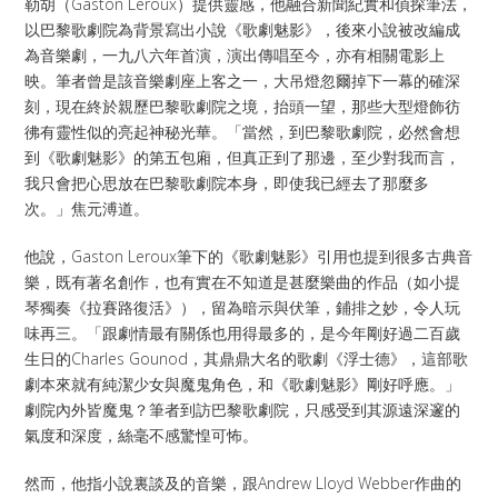
勒胡（Gaston Leroux）提供靈感，他融合新聞紀實和偵探筆法，
以巴黎歌劇院為背景寫出小說《歌劇魅影》，後來小說被改編成
為音樂劇，一九八六年首演，演出傳唱至今，亦有相關電影上
映。筆者曾是該音樂劇座上客之一，大吊燈忽爾掉下一幕的確深
刻，現在終於親歷巴黎歌劇院之境，抬頭一望，那些大型燈飾彷
彿有靈性似的亮起神秘光華。「當然，到巴黎歌劇院，必然會想
到《歌劇魅影》的第五包廂，但真正到了那邊，至少對我而言，
我只會把心思放在巴黎歌劇院本身，即使我已經去了那麼多
次。」焦元溥道。
他說，Gaston Leroux筆下的《歌劇魅影》引用也提到很多古典音
樂，既有著名創作，也有實在不知道是甚麼樂曲的作品（如小提
琴獨奏《拉賽路復活》），留為暗示與伏筆，鋪排之妙，令人玩
味再三。「跟劇情最有關係也用得最多的，是今年剛好過二百歲
生日的Charles Gounod，其鼎鼎大名的歌劇《浮士德》，這部歌
劇本來就有純潔少女與魔鬼角色，和《歌劇魅影》剛好呼應。」
劇院內外皆魔鬼？筆者到訪巴黎歌劇院，只感受到其源遠深邃的
氣度和深度，絲毫不感驚惶可怖。
然而，他指小說裏談及的音樂，跟Andrew Lloyd Webber作曲的