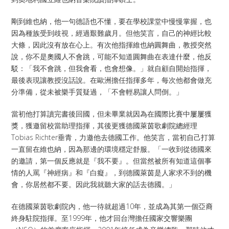
剛到維也納，他一句德語也不懂，要在學校課堂中慢慢掌握，也
因為種族受到歧視，經過艱難歲月。但他笑言，自己的神經比較
大條，因此沒有放在心上。有次他指揮維也納圓舞曲，教授突然
說，你不是奧國人不會跳，可能不知道圓舞曲在表達什麼，他反
駁：「我不會跳，但我會看，也會想像。」就自顧自開始指揮，
最後表現讓教授沒話說。在歐洲擔任指揮多年，每次他都會做充
分準備，從未被樂手質疑過，「不會輕易讓人問倒。」
當初他打算讀完書後回國，但未畢業就因為在國際比賽中屢屢獲
獎，獲邀留校當助理指揮，其後更獲德國萊茵歌劇院總經理
Tobias Richter垂青，力邀他去德國工作。他笑言，當初自己打算
一直留在維也納，因為那邊的環境穩定舒服。「一收到從德國來
的邀請，第一個反應就是『我不要』。但當然被所有知道這個事
情的人罵『神經病』和『白癡』，到德國萊茵是人家求不到的機
會，你居然都不要。因此我就聽大家的話去德國。」
在德國萊茵歌劇院內，他一待就超過10年，並成為其第一個亞裔
終身駐院指揮。至1999年，他才回台灣擔任國家交響樂團