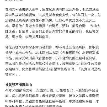
在簡文彬過去的人生中，留在歐洲的時間比台灣長，他也曾感覺
與自己故鄉距離變遠。尤其是城市變化太快，每2年回去一次，每
次都發現熟悉的地方在不斷消失。但他心中仍念念不忘這片土
地。早前他在香港大學指揮「台灣月」活動「樂見台灣──作曲大
師之夜」音樂會，演奏的全是台灣當代作曲家的作品，包括郭芝
苑、馬水龍、李元貞及錢南章。
郭芝苑從民歌和採茶舞出發創作，卻不為這些音樂所限，抽取旋
律變化成自己作品。馬水龍則以古詩《孔雀東南飛》為靈感寫成
作品，雖深受歐洲當代音樂影響，仍有台灣的鄉土精神在背後。
李元貞以作品回應台灣當代社會情況，錢南章則以4首原住民音樂
改編創作。簡文彬希望能借這4首樂章呈現台灣，「其實台灣是很
豐富的」。
被質疑不懂圓舞曲
今年50歲的簡文彬，22歲才出國。出生在台北，4歲開始學習音
樂，從小提琴學到鋼琴，考進音樂資優班，後來入讀國立臺灣藝
術專科學校，又跟知名指揮陳秋盛學指揮，畢業後服完兵役，才
到奧地利國立維也納音樂院讀指揮碩士。