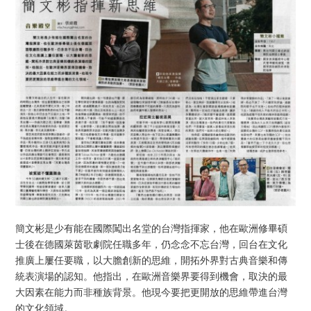
簡文彬是少有能在國際闖出名堂的台灣指揮家，他在歐洲修畢碩
士後在德國萊茵歌劇院任職多年，仍念念不忘台灣，回台在文化
推廣上屢任要職，以大膽創新的思維，開拓外界對古典音樂和傳
統表演場的認知。他指出，在歐洲音樂界要得到機會，取決的最
大因素在能力而非種族背景。他現今要把更開放的思維帶進台灣
的文化領域。