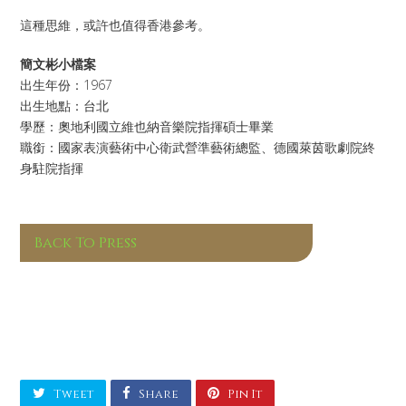
這種思維，或許也值得香港參考。
簡文彬小檔案
出生年份：1967
出生地點：台北
學歷：奧地利國立維也納音樂院指揮碩士畢業
職銜：國家表演藝術中心衛武營準藝術總監、德國萊茵歌劇院終
身駐院指揮
Back To Press
Tweet
Share
Pin It