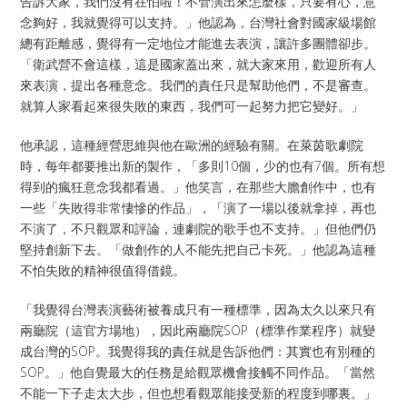
告訴大家，我們沒有在怕啦！不管演出來怎麼樣，只要有心，意
念夠好，我就覺得可以支持。」他認為，台灣社會對國家級場館
總有距離感，覺得有一定地位才能進去表演，讓許多團體卻步。
「衛武營不會這樣，這是國家蓋出來，就大家來用，歡迎所有人
來表演，提出各種意念。我們的責任只是幫助他們，不是審查。
就算人家看起來很失敗的東西，我們可一起努力把它變好。」
他承認，這種經營思維與他在歐洲的經驗有關。在萊茵歌劇院
時，每年都要推出新的製作，「多則10個，少的也有7個。所有想
得到的瘋狂意念我都看過。」他笑言，在那些大膽創作中，也有
一些「失敗得非常悽慘的作品」，「演了一場以後就拿掉，再也
不演了，不只觀眾和評論，連劇院的歌手也不支持。」但他們仍
堅持創新下去。「做創作的人不能先把自己卡死。」他認為這種
不怕失敗的精神很值得借鏡。
「我覺得台灣表演藝術被養成只有一種標準，因為太久以來只有
兩廳院（這官方場地），因此兩廳院SOP（標準作業程序）就變
成台灣的SOP。我覺得我的責任就是告訴他們：其實也有別種的
SOP。」他自覺最大的任務是給觀眾機會接觸不同作品。「當然
不能一下子走太大步，但也想看觀眾能接受新的程度到哪裏。」