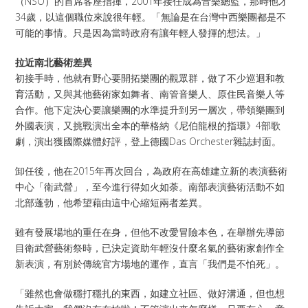
（NSO）的首席客座指揮，2001年接任成為音樂總監，那時他才
34歲，以這個職位來說很年輕。「無論是在台灣中西樂團都是不
可能的事情。只是因為當時政府有讓年輕人發揮的想法。」
拉近南北藝術差異
初接手時，他就有野心要開拓樂團的觀眾群，做了不少巡迴和教
育活動，又與其他藝術家如舞者、南管音樂人、原住民音樂人等
合作。他下定決心要讓樂團的水準提升到另一層次，帶領樂團到
外國表演，又挑戰演出全本的華格納《尼伯龍根的指環》4部歌
劇，演出獲國際媒體好評，登上德國Das Orchester雜誌封面。
卸任後，他在2015年再次回台，為政府在高雄建立新的表演藝術
中心「衛武營」，至今進行得如火如荼。南部表演藝術活動不如
北部蓬勃，他希望藉由這中心縮短兩者差異。
雖有發展場地的重任在身，但他不改愛冒險本色，在舉辦先導節
目衛武營藝術祭時，已決定資助年輕沒什麼名氣的藝術家創作全
新表演，有別於傳統官方場地的運作，直言「我們是不怕死」。
「雖然也會做穩打穩扎的東西，如建立社區、做好溝通，但也想